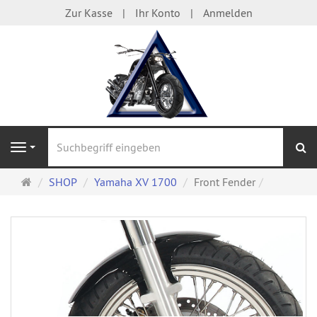
Zur Kasse
Ihr Konto
Anmelden
S
Navigation
Startseite
SHOP
Yamaha XV 1700
Front Fender