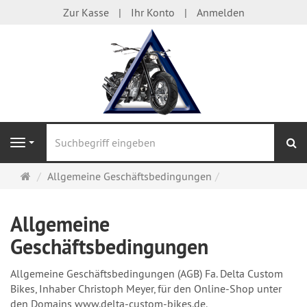
Zur Kasse
Ihr Konto
Anmelden
S
Navigation
Startseite
Allgemeine Geschäftsbedingungen
Allgemeine
Geschäftsbedingungen
Allgemeine Geschäftsbedingungen (AGB) Fa. Delta Custom
Bikes, Inhaber Christoph Meyer, für den Online-Shop unter
den Domains www.delta-custom-bikes.de.