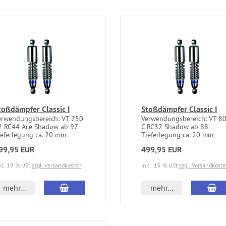
toßdämpfer Classic I
Stoßdämpfer Classic I
erwendungsbereich: VT 750
Verwendungsbereich: VT 8
2 RC44 Ace Shadow ab 97
C RC32 Shadow ab 88
ieferlegung ca. 20 mm
Tieferlegung ca. 20 mm
99,95 EUR
499,95 EUR
kl. 19 % USt
zzgl. Versandkosten
inkl. 19 % USt
zzgl. Versandkost
mehr...
mehr...