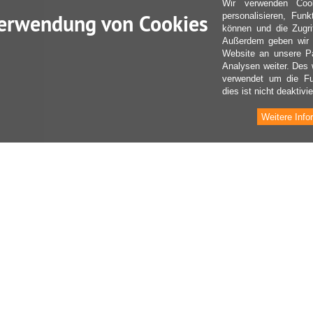
Wir verwenden Coo
erwendung von Cookies
personalisieren, Fun
können und die Zugri
Außerdem geben wir I
Website an unsere Pa
Analysen weiter. Des 
verwendet um die Fu
dies ist nicht deaktivie
Weitere Info