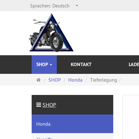
Sprachen:
Deutsch
SHOP
KONTAKT
LAD
Startseite
SHOP
Honda
Tieferlegung
SHOP
Honda