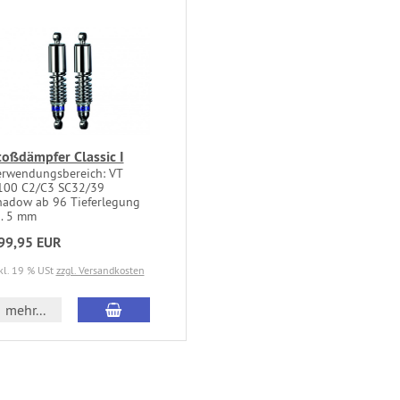
toßdämpfer Classic I
erwendungsbereich: VT
100 C2/C3 SC32/39
hadow ab 96 Tieferlegung
a. 5 mm
99,95 EUR
kl. 19 % USt
zzgl. Versandkosten
mehr...