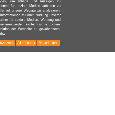
kies, um Inhalte und Anzeigen zu
ktionen für soziale Medien anbieten zu
ffe auf unsere Website zu analysieren.
nformationen zu Ihrer Nutzung unserer
rtner für soziale Medien, Werbung und
weiteren werden rein technische Cookies
nktion der Webseite zu gewährleisten,
rbar.
Ablehnen
Annehmen
rmationen
Bac
to
Top