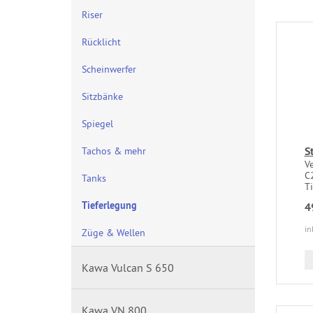
Riser
Rücklicht
Scheinwerfer
Sitzbänke
Spiegel
S
Tachos & mehr
V
C
Tanks
T
Tieferlegung
4
in
Züge & Wellen
Kawa Vulcan S 650
Kawa VN 800