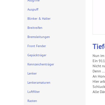
Alugriffe
Auspuff
Blinker & Halter
Breitreifen
Bremsleitungen
Tie
Front Fender
Gepäckträger
Nun im 
Ein 911
Kennzeichenträger
Nicht n
Denn ..
Lenker
An Hond
Hier ar
Lenkeramaturen
Schluck
Alle Dä
Luftfilter
Rasten