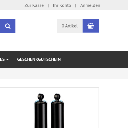
Zur Kasse
Ihr Konto
Anmelden
Warenkorb
Suchen
0 Artikel
KES
GESCHENKGUTSCHEIN