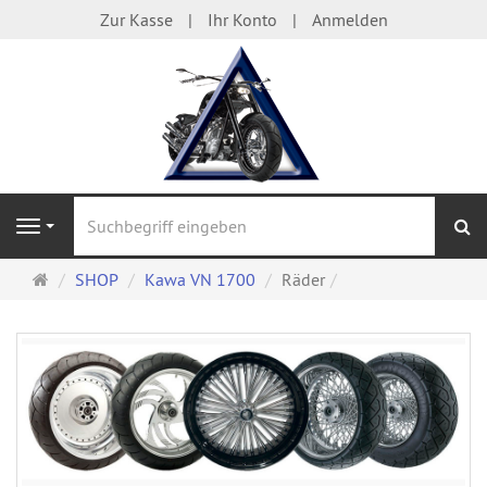
Zur Kasse
Ihr Konto
Anmelden
S
Navigation
Startseite
SHOP
Kawa VN 1700
Räder