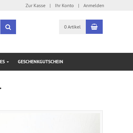
Zur Kasse
Ihr Konto
Anmelden
Warenkorb
Suchen
0 Artikel
KES
GESCHENKGUTSCHEIN
.