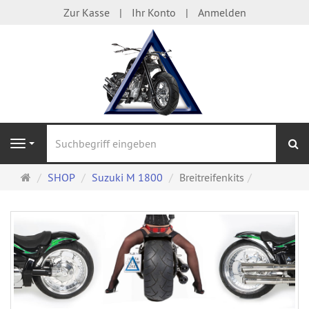
Zur Kasse
Ihr Konto
Anmelden
S
Navigation
Startseite
SHOP
Suzuki M 1800
Breitreifenkits