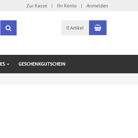
Zur Kasse
Ihr Konto
Anmelden
Warenkorb
Suchen
0 Artikel
KES
GESCHENKGUTSCHEIN