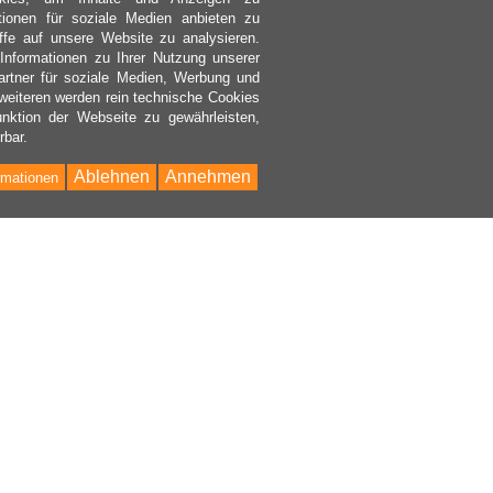
ktionen für soziale Medien anbieten zu
ffe auf unsere Website zu analysieren.
nformationen zu Ihrer Nutzung unserer
rtner für soziale Medien, Werbung und
weiteren werden rein technische Cookies
nktion der Webseite zu gewährleisten,
rbar.
Ablehnen
Annehmen
rmationen
Bac
to
Top