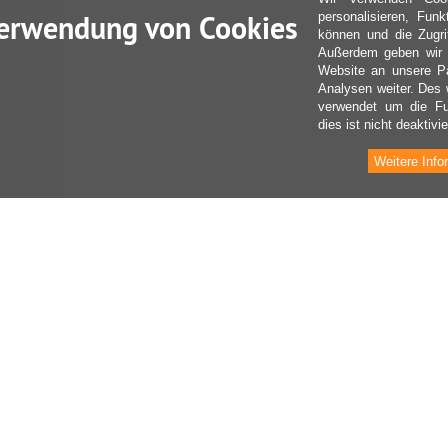
erwendung von Cookies
personalisieren, Fun
können und die Zugri
Außerdem geben wir I
Website an unsere Pa
Analysen weiter. Des 
verwendet um die Fu
dies ist nicht deaktivie
Weitere Info