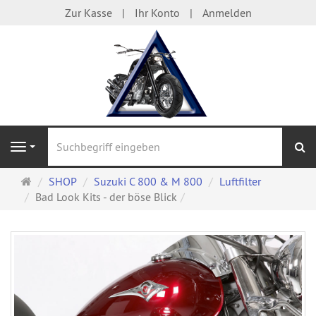
Zur Kasse
Ihr Konto
Anmelden
S
Navigation
Startseite
SHOP
Suzuki C 800 & M 800
Luftfilter
Bad Look Kits - der böse Blick