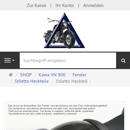
Zur Kasse
Ihr Konto
Anmelden
S
Navigation
Startseite
SHOP
Kawa VN 900
Fender
Stiletto Heckteile
Stiletto Heckteil